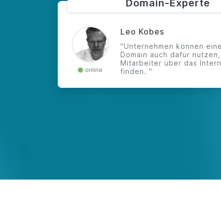
Domain-Experte
Leo Kobes
"Unternehmen können eine
Domain auch dafür nutzen
Mitarbeiter über das Inter
online
finden. "